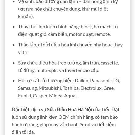
Vệ sinh, bảo dưỡng dàn lạnh – dàn nóng định kỳ
(xịt rửa hóa chất chuyên dụng, khử mùi diệt
khuẩn).
Thay thế linh kiện chính hãng: block, bo mạch, tụ
điện, quạt gió, cảm biến, motor quạt, remote.
Tháo lắp, di dời điều hòa khi chuyển nhà hoặc thay
vị trí.
Sửa chữa điều hòa treo tường, âm trần, cassette,
tủ đứng, multi-split và Inverter cao cấp.
Hỗ trợ tất cả thương hiệu: Daikin, Panasonic, LG,
Samsung, Mitsubishi, Toshiba, Electrolux, Gree,
Funiki, Casper, Midea, Aqua…
Đặc biệt, dịch vụ
Sửa Điều Hoà Hà Nội
của Tiến Đạt
luôn sử dụng linh kiện OEM chính hãng, có tem bảo
hành rõ ràng, giúp máy vận hành êm ái và tiết kiệm
điện tối đa.