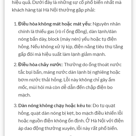
hiệu quả. Dưới đây là những sự cố phổ biến nhất mà
khách hàng tại Hà Nội thường gặp phải:
Điều hòa không mát hoặc mát yếu
: Nguyên nhân
chính là thiếu gas (rò rỉ ống đồng), dàn lạnh/dàn
nóng bẩn dày, block (máy nén) yếu hoặc tụ điện
hỏng. Nếu không xử lý kịp, điện năng tiêu thụ tăng
gấp đôi mà hiệu suất làm lạnh giảm mạnh.
Điều hòa chảy nước
: Thường do ống thoát nước
tắc bụi bẩn, máng nước dàn lạnh bị nghiêng hoặc
bơm nước thải hỏng. Lỗi này không chỉ gây ẩm
mốc, mùi hôi mà còn dễ dẫn đến chập điện bo
mạch.
Dàn nóng không chạy hoặc kêu to
: Do tụ quạt
hỏng, quạt dàn nóng bị kẹt, bo mạch điều khiển lỗi
hoặc nguồn điện không ổn định. Ở Hà Nội với điện
áp dao động thường xuyên, lỗi này rất phổ biến.