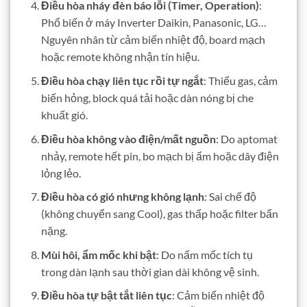
Điều hòa nháy đèn báo lỗi (Timer, Operation)
:
Phổ biến ở máy Inverter Daikin, Panasonic, LG…
Nguyên nhân từ cảm biến nhiệt độ, board mạch
hoặc remote không nhận tín hiệu.
Điều hòa chạy liên tục rồi tự ngắt
: Thiếu gas, cảm
biến hỏng, block quá tải hoặc dàn nóng bị che
khuất gió.
Điều hòa không vào điện/mất nguồn
: Do aptomat
nhảy, remote hết pin, bo mạch bị ẩm hoặc dây điện
lỏng lẻo.
Điều hòa có gió nhưng không lạnh
: Sai chế độ
(không chuyển sang Cool), gas thấp hoặc filter bẩn
nặng.
Mùi hôi, ẩm mốc khi bật
: Do nấm mốc tích tụ
trong dàn lạnh sau thời gian dài không vệ sinh.
Điều hòa tự bật tắt liên tục
: Cảm biến nhiệt độ