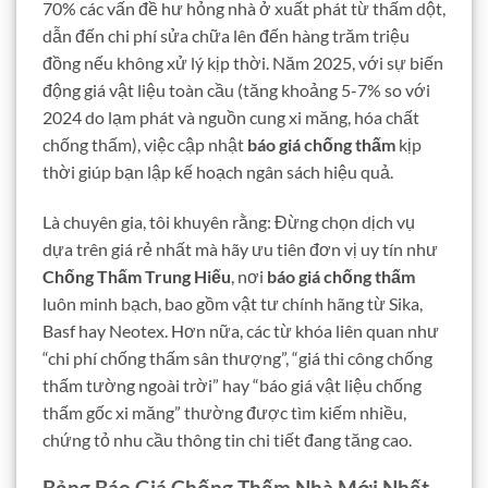
70% các vấn đề hư hỏng nhà ở xuất phát từ thấm dột,
dẫn đến chi phí sửa chữa lên đến hàng trăm triệu
đồng nếu không xử lý kịp thời. Năm 2025, với sự biến
động giá vật liệu toàn cầu (tăng khoảng 5-7% so với
2024 do lạm phát và nguồn cung xi măng, hóa chất
chống thấm), việc cập nhật
báo giá chống thấm
kịp
thời giúp bạn lập kế hoạch ngân sách hiệu quả.
Là chuyên gia, tôi khuyên rằng: Đừng chọn dịch vụ
dựa trên giá rẻ nhất mà hãy ưu tiên đơn vị uy tín như
Chống Thấm Trung Hiếu
, nơi
báo giá chống thấm
luôn minh bạch, bao gồm vật tư chính hãng từ Sika,
Basf hay Neotex. Hơn nữa, các từ khóa liên quan như
“chi phí chống thấm sân thượng”, “giá thi công chống
thấm tường ngoài trời” hay “báo giá vật liệu chống
thấm gốc xi măng” thường được tìm kiếm nhiều,
chứng tỏ nhu cầu thông tin chi tiết đang tăng cao.
Bảng Báo Giá Chống Thấm Nhà Mới Nhất