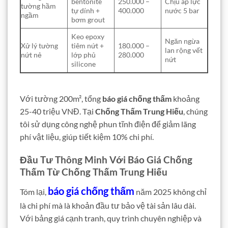
bentonite
250.000 –
Chịu áp lực
tường hầm
tự dính +
400.000
nước 5 bar
ngầm
bơm grout
Keo epoxy
Ngăn ngừa
Xử lý tường
tiêm nứt +
180.000 –
lan rộng vết
nứt nẻ
lớp phủ
280.000
nứt
silicone
Với tường 200m², tổng
báo giá chống thấm
khoảng
25-40 triệu VNĐ. Tại
Chống Thấm Trung Hiếu
, chúng
tôi sử dụng công nghệ phun tĩnh điện để giảm lãng
phí vật liệu, giúp tiết kiệm 10% chi phí.
Đầu Tư Thông Minh Với Báo Giá Chống
Thấm Từ Chống Thấm Trung Hiếu
báo giá chống thấm
Tóm lại,
năm 2025 không chỉ
là chi phí mà là khoản đầu tư bảo vệ tài sản lâu dài.
Với bảng giá cạnh tranh, quy trình chuyên nghiệp và