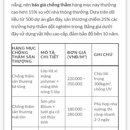
nắng, nên
báo giá chống thấm
hạng mục này thường
cao hơn 15% so với nhà thông thường. Dựa trên dữ
liệu từ 500 dự án gần đây, sân thượng chiếm 25% các
trường hợp thấm dột nghiêm trọng. Bảng giá dưới
đây sử dụng vật liệu cao cấp, đảm bảo độ bền 10 năm.
HẠNG MỤC
CHỐNG
MÔ TẢ
ĐƠN GIÁ
GHI CHÚ
THẤM SÂN
CHI TIẾT
(VNĐ/M²)
THƯỢNG
Lớp lót xi
Chịu tải
Chống thấm
măng
220.000 –
trọng
sân thượng
polymer +
350.000
300kg/m²,
bê tông
màng khò
chống UV
nóng 5 lớp
Sơn phủ
Phù hợp nhà
Chống thấm
Bitum +
180.000 –
xưởng, thi
sân thượng
lưới gia cố
280.000
công nhanh
mái tôn
sợi thủy
2-3 ngày
tinh