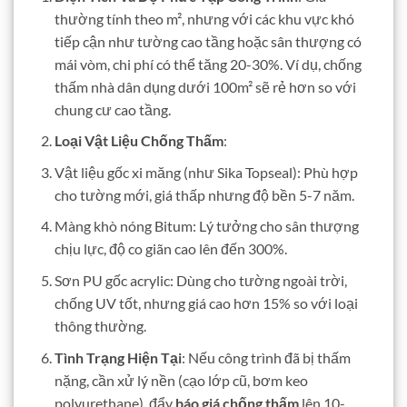
thường tính theo m², nhưng với các khu vực khó
tiếp cận như tường cao tầng hoặc sân thượng có
mái vòm, chi phí có thể tăng 20-30%. Ví dụ, chống
thấm nhà dân dụng dưới 100m² sẽ rẻ hơn so với
chung cư cao tầng.
Loại Vật Liệu Chống Thấm
:
Vật liệu gốc xi măng (như Sika Topseal): Phù hợp
cho tường mới, giá thấp nhưng độ bền 5-7 năm.
Màng khò nóng Bitum: Lý tưởng cho sân thượng
chịu lực, độ co giãn cao lên đến 300%.
Sơn PU gốc acrylic: Dùng cho tường ngoài trời,
chống UV tốt, nhưng giá cao hơn 15% so với loại
thông thường.
Tình Trạng Hiện Tại
: Nếu công trình đã bị thấm
nặng, cần xử lý nền (cạo lớp cũ, bơm keo
polyurethane), đẩy
báo giá chống thấm
lên 10-