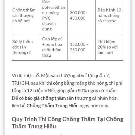
Keo
polyurethan
Chống thấm
Bảo hành 12
e + màng
300.000 –
sân thượng
năm, chống
PVC
450.000
có hồ bơi
rò rỉ nước
chuyên
dụng
Cạo lớp cũ
Xử lý thấm
Tiết kiệm
+ bơm hóa
150.000 –
dột sân
20% so với
chất thẩm
250.000
thượng cũ
làm mới
thấu
Ví dụ thực tế: Một sân thượng 50m² tại quận 7,
TP.HCM, sau khi thi công bằng màng khò nóng, chi phí
tổng là 12 triệu VNĐ, giúp giảm 80% nguy cơ thấm.
Để có
báo giá chống thấm
sân thượng cá nhân hóa,
liên hệ
Chống Thấm Trung Hiếu
ngay hôm nay.
Quy Trình Thi Công Chống Thấm Tại Chống
Thấm Trung Hiếu