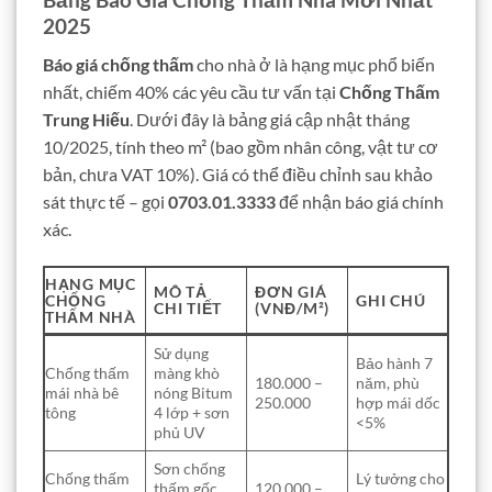
2025
Báo giá chống thấm
cho nhà ở là hạng mục phổ biến
nhất, chiếm 40% các yêu cầu tư vấn tại
Chống Thấm
Trung Hiếu
. Dưới đây là bảng giá cập nhật tháng
10/2025, tính theo m² (bao gồm nhân công, vật tư cơ
bản, chưa VAT 10%). Giá có thể điều chỉnh sau khảo
sát thực tế – gọi
0703.01.3333
để nhận báo giá chính
xác.
HẠNG MỤC
MÔ TẢ
ĐƠN GIÁ
CHỐNG
GHI CHÚ
CHI TIẾT
(VNĐ/M²)
THẤM NHÀ
Sử dụng
Bảo hành 7
Chống thấm
màng khò
180.000 –
năm, phù
mái nhà bê
nóng Bitum
250.000
hợp mái dốc
tông
4 lớp + sơn
<5%
phủ UV
Sơn chống
Chống thấm
Lý tưởng cho
thấm gốc
120.000 –