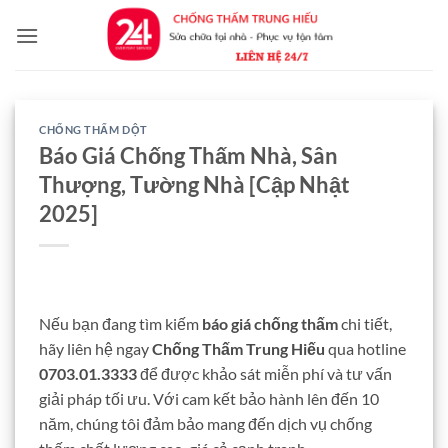
Bỏ
qua
nội
dung
CHỐNG THẤM DỘT
Báo Giá Chống Thấm Nhà, Sân
Thượng, Tường Nhà [Cập Nhật
2025]
Nếu bạn đang tìm kiếm
báo giá chống thấm
chi tiết,
hãy liên hệ ngay
Chống Thấm Trung Hiếu
qua hotline
0703.01.3333
để được khảo sát miễn phí và tư vấn
giải pháp tối ưu. Với cam kết bảo hành lên đến 10
năm, chúng tôi đảm bảo mang đến dịch vụ chống