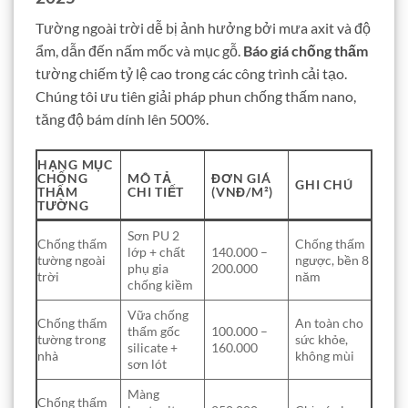
Tường ngoài trời dễ bị ảnh hưởng bởi mưa axit và độ
ẩm, dẫn đến nấm mốc và mục gỗ.
Báo giá chống thấm
tường chiếm tỷ lệ cao trong các công trình cải tạo.
Chúng tôi ưu tiên giải pháp phun chống thấm nano,
tăng độ bám dính lên 500%.
HẠNG MỤC
CHỐNG
MÔ TẢ
ĐƠN GIÁ
GHI CHÚ
THẤM
CHI TIẾT
(VNĐ/M²)
TƯỜNG
Sơn PU 2
Chống thấm
Chống thấm
lớp + chất
140.000 –
tường ngoài
ngược, bền 8
phụ gia
200.000
trời
năm
chống kiềm
Vữa chống
Chống thấm
An toàn cho
thấm gốc
100.000 –
tường trong
sức khỏe,
silicate +
160.000
nhà
không mùi
sơn lót
Màng
Chống thấm