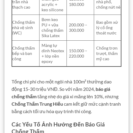
trần nhà
nhà phố,
acrylic +
180.000
thạch cao
chống nứt nẻ
keo silicone
Bơm keo
Chống thấm
Bao gồm xử
PU + vữa
200.000 –
nhà vệ sinh
lý cổ ống
chống thấm
300.000
(WC)
thoát nước
Sika Latex
Màng tự
Chống thấm
Chống trơn
dính Neotex
150.000 –
bếp và ban
trượt, thẩm
+ lớp nền
220.000
công
mỹ cao
epoxy
Tổng chi phí cho một ngôi nhà 100m² thường dao
động 15-30 triệu VNĐ. So với năm 2024,
báo giá
chống thấm
tăng nhẹ do giá xi măng lên 10%, nhưng
Chống Thấm Trung Hiếu
cam kết giữ mức cạnh tranh
bằng cách tối ưu hóa quy trình thi công.
Các Yếu Tố Ảnh Hưởng Đến Báo Giá
Chống Thấm