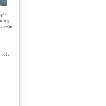
uyên
 tường
 tư vấn
ấm dột