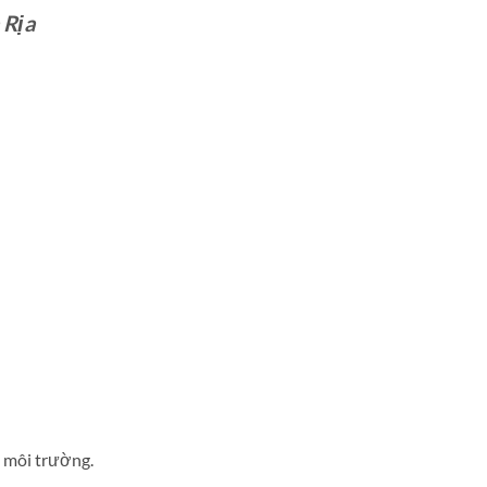
 Rịa
i môi trường.