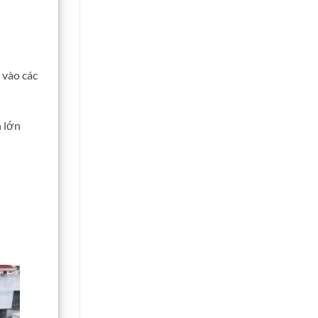
 vào các
h lớn