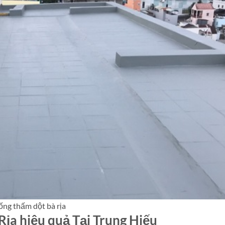
ống thấm dột bà rịa
ịa hiệu quả Tại Trung Hiếu