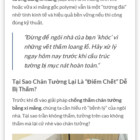
hoặc vữa xi măng gốc polyme) vẫn là một “tượng đài”
nhờ tính kinh tế và hiệu quả bền vững nếu thi công
đúng kỹ thuật.
“Đừng để ngôi nhà của bạn ‘khóc’ vì
những vết thấm loang lổ. Hãy xử lý
ngay hôm nay trước khi cấu trúc
tường bị mục nát hoàn toàn.”
Tại Sao Chân Tường Lại Là “Điểm Chết” Dễ
Bị Thấm?
Trước khi đi vào giải pháp
chống thấm chân tường
bằng xi măng
, chúng ta cần hiểu rõ “bệnh lý” của ngôi
nhà. Tại sao trần không thấm, tường trên cao không
thấm mà lại cứ nhè vào chân tường?