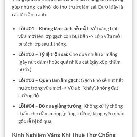
gặp những “ca khó” do thợ trước làm sai. Dưới đây là
các lỗi cần tránh:
Lỗi #01 – Không làm sạch bề mặt:
Vội vàng trát
vữa mới lên lớp gạch còn bụi bẩn -> Lớp vữa mới
bị tách lớp sau 1 tháng.
Lỗi #02 – Tỷ lệ trộn sai:
Cho quá nhiều xi măng
(gây nứt dăm) hoặc quá nhiều cát (gây xốp, thấm
nước).
Lỗi #03 – Quên làm ẩm gạch:
Gạch khô sẽ hút hết
nước trong vữa mới -> Vữa bị “cháy”, không đạt
cường độ.
Lỗi #04 – Bỏ qua giằng tường:
Không xử lý chống
thấm cho dầm móng (giằng tường) là nguyên nhân
gốc rễ bị bỏ qua.
Kinh Nghiệm Vàng Khi Thuê Thợ Chống