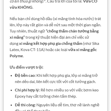
có ăn thua gì không?”
. Câu trả lời của tôi là:
Vừa CÓ
vừa KHÔNG
.
Nếu bạn chỉ dùng hồ dầu (xi măng tinh hòa nước) trát
lên, lớp này rất giòn và dễ nứt sau một thời gian ngắn.
Tuy nhiên, thuật ngữ
“chống thấm chân tường bằng
xi măng”
trong kỹ thuật hiện đại ám chỉ việc sử
dụng
xi măng kết hợp phụ gia chống thấm
(như Sika
Latex, Kova CT-11A) hoặc các loại
vữa xi măng gốc
Polyme
.
Ưu điểm vượt trội:
Độ bền cao:
Khi kết hợp phụ gia, lớp xi măng trở
nên dẻo dai, liên kết cực tốt với cốt tường gạch.
Chi phí hợp lý:
Rẻ hơn nhiều so với việc bơm keo
Epoxy hay cắt tường chèn tấm thép.
Dễ thi công:
Nguyên liệu dễ tìm, thợ nề lành nghề
đều có thể thực hiện.