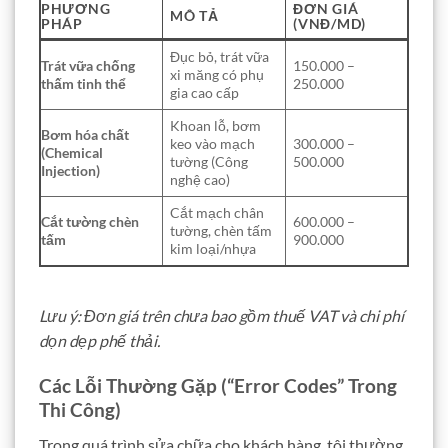
PHƯƠNG
ĐƠN GIÁ
MÔ TẢ
PHÁP
(VNĐ/MD)
Đục bỏ, trát vữa
Trát vữa chống
150.000 –
xi măng có phụ
thấm tinh thể
250.000
gia cao cấp
Khoan lỗ, bơm
Bơm hóa chất
keo vào mạch
300.000 –
(Chemical
tường (Công
500.000
Injection)
nghệ cao)
Cắt mạch chân
Cắt tường chèn
600.000 –
tường, chèn tấm
tấm
900.000
kim loại/nhựa
Lưu ý: Đơn giá trên chưa bao gồm thuế VAT và chi phí
dọn dẹp phế thải.
Các Lỗi Thường Gặp (“Error Codes” Trong
Thi Công)
Trong quá trình sửa chữa cho khách hàng, tôi thường