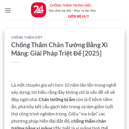
Bỏ
qua
nội
dung
CHỐNG THẤM DỘT
Chống Thấm Chân Tường Bằng Xi
Măng: Giải Pháp Triệt Để [2025]
Là một chuyên gia với hơn 10 năm lăn lộn trong nghề
xây dựng, tôi hiểu rằng đây không chỉ là vấn đề về vẻ
đẹp ngôi nhà.
Chân tường bị ẩm
còn là ổ bệnh tiềm
ẩn, phá hủy kết cấu gạch bên trong và làm giảm tuổi
thọ công trình nghiêm trọng. Giữa “ma trận” các
phương pháp hiện đại đắt đỏ,
chống thấm chân
tường bằng xi măng
(đặc biệt là xi măng tinh thể