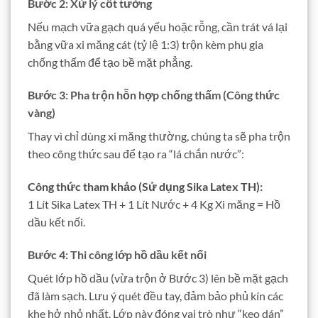
Bước 2: Xử lý cốt tường
Nếu mạch vữa gạch quá yếu hoặc rỗng, cần trát vá lại
bằng vữa xi măng cát (tỷ lệ 1:3) trộn kèm phụ gia
chống thấm để tạo bề mặt phẳng.
Bước 3: Pha trộn hỗn hợp chống thấm (Công thức
vàng)
Thay vì chỉ dùng xi măng thường, chúng ta sẽ pha trộn
theo công thức sau để tạo ra “lá chắn nước”:
Công thức tham khảo (Sử dụng Sika Latex TH):
1 Lít Sika Latex TH + 1 Lít Nước + 4 Kg Xi măng = Hồ
dầu kết nối.
Bước 4: Thi công lớp hồ dầu kết nối
Quét lớp hồ dầu (vừa trộn ở Bước 3) lên bề mặt gạch
đã làm sạch. Lưu ý quét đều tay, đảm bảo phủ kín các
khe hở nhỏ nhất. Lớp này đóng vai trò như “keo dán”