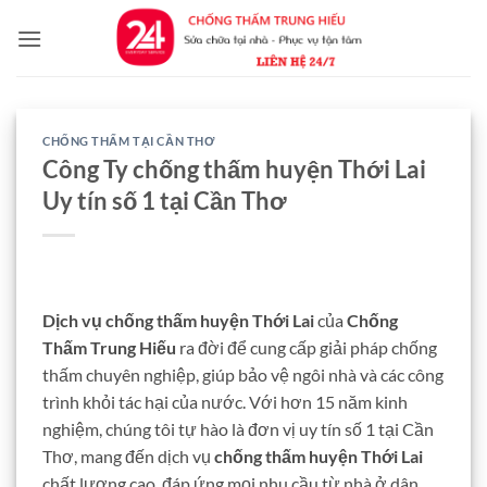
Bỏ
qua
nội
dung
CHỐNG THẤM TẠI CẦN THƠ
Công Ty chống thấm huyện Thới Lai
Uy tín số 1 tại Cần Thơ
Dịch vụ chống thấm huyện Thới Lai
của
Chống
Thấm Trung Hiếu
ra đời để cung cấp giải pháp chống
thấm chuyên nghiệp, giúp bảo vệ ngôi nhà và các công
trình khỏi tác hại của nước. Với hơn 15 năm kinh
nghiệm, chúng tôi tự hào là đơn vị uy tín số 1 tại Cần
Thơ, mang đến dịch vụ
chống thấm huyện Thới Lai
chất lượng cao, đáp ứng mọi nhu cầu từ nhà ở dân