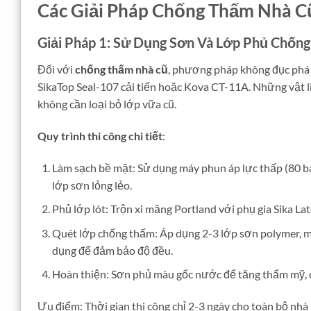
Các Giải Pháp Chống Thấm Nhà Cũ
Giải Pháp 1: Sử Dụng Sơn Và Lớp Phủ Chốn
Đối với
chống thấm nhà cũ
, phương pháp không đục phá 
SikaTop Seal-107 cải tiến hoặc Kova CT-11A. Những vật l
không cần loại bỏ lớp vữa cũ.
Quy trình thi công chi tiết
:
Làm sạch bề mặt: Sử dụng máy phun áp lực thấp (80 ba
lớp sơn lỏng lẻo.
Phủ lớp lót: Trộn xi măng Portland với phụ gia Sika Lat
Quét lớp chống thấm: Áp dụng 2-3 lớp sơn polymer, mỗ
dụng để đảm bảo độ đều.
Hoàn thiện: Sơn phủ màu gốc nước để tăng thẩm mỹ, ch
Ưu điểm: Thời gian thi công chỉ 2-3 ngày cho toàn bộ nhà