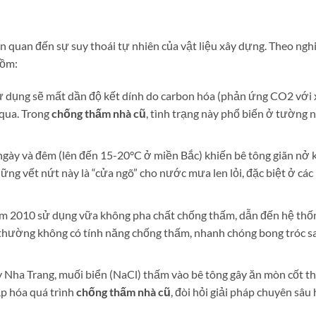
ên quan đến sự suy thoái tự nhiên của vật liệu xây dựng. Theo ngh
gồm:
ử dụng sẽ mất dần độ kết dính do carbon hóa (phản ứng CO2 với 
 qua. Trong
chống thấm nhà cũ
, tình trạng này phổ biến ở tường 
 ngày và đêm (lên đến 15-20°C ở miền Bắc) khiến bê tông giãn nở
ng vết nứt này là “cửa ngõ” cho nước mưa len lỏi, đặc biệt ở các
ăm 2010 sử dụng vữa không pha chất chống thấm, dẫn đến hệ thố
 thường không có tính năng chống thấm, nhanh chóng bong tróc s
 Nha Trang, muối biển (NaCl) thấm vào bê tông gây ăn mòn cốt th
p hóa quá trình
chống thấm nhà cũ
, đòi hỏi giải pháp chuyên sâu