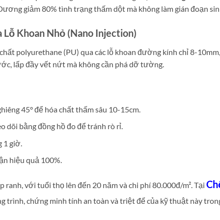
 Dương giảm 80% tình trạng thấm dột mà không làm gián đoạn sin
 Lỗ Khoan Nhỏ (Nano Injection)
 chất polyurethane (PU) qua các lỗ khoan đường kính chỉ 8-10mm,
ước, lấp đầy vết nứt mà không cần phá dỡ tường.
nghiêng 45° để hóa chất thấm sâu 10-15cm.
o dõi bằng đồng hồ đo để tránh rò rỉ.
 1 giờ.
hận hiệu quả 100%.
Ch
ranh, với tuổi thọ lên đến 20 năm và chi phí 80.000đ/m². Tại
g trình, chứng minh tính an toàn và triệt để của kỹ thuật này tro