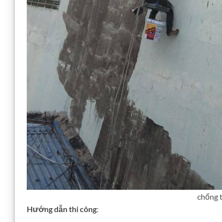
chống t
Hướng dẫn thi công
: