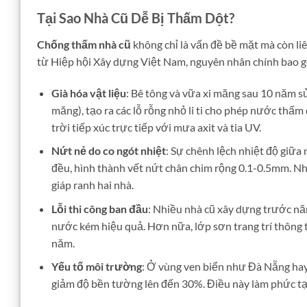
Tại Sao Nhà Cũ Dễ Bị Thấm Dột?
Chống thấm nhà cũ
không chỉ là vấn đề bề mặt mà còn li
từ Hiệp hội Xây dựng Việt Nam, nguyên nhân chính bao 
Già hóa vật liệu
: Bê tông và vữa xi măng sau 10 năm s
măng), tạo ra các lỗ rỗng nhỏ li ti cho phép nước thấm
trời tiếp xúc trực tiếp với mưa axit và tia UV.
Nứt nẻ do co ngót nhiệt
: Sự chênh lệch nhiệt độ giữa
đều, hình thành vết nứt chân chim rộng 0.1-0.5mm. Nhữ
giáp ranh hai nhà.
Lỗi thi công ban đầu
: Nhiều nhà cũ xây dựng trước n
nước kém hiệu quả. Hơn nữa, lớp sơn trang trí thông
năm.
Yếu tố môi trường
: Ở vùng ven biển như Đà Nẵng hay
giảm độ bền tường lên đến 30%. Điều này làm phức tạ