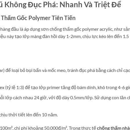
 Không Đục Phá: Nhanh Và Triệt Để
g Thấm Gốc Polymer Tiên Tiến
hàng đầu là áp dụng sơn chống thấm gốc polymer acrylic, như s
iệu này tạo lớp màng đàn hồi dày 1-2mm, chịu lực kéo lên đến 1.
r) để loại bỏ bụi bẩn và mốc meo, tránh đục phá bằng cách chỉ cạ
ex (tỷ lệ 1:3) để tạo lớp primer tăng độ bám dính, khô trong 4-6 gi
i lớp cách nhau 24 giờ, với độ dày 0.5mm/lớp. Sử dụng con lăn 
ịu thời tiết lên đến 10 năm.
 100m², chi phí khoảng 50.000đ/m². Trong thực tế
chống thấm nhà