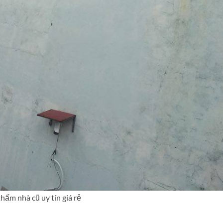
hấm nhà cũ uy tín giá rẻ