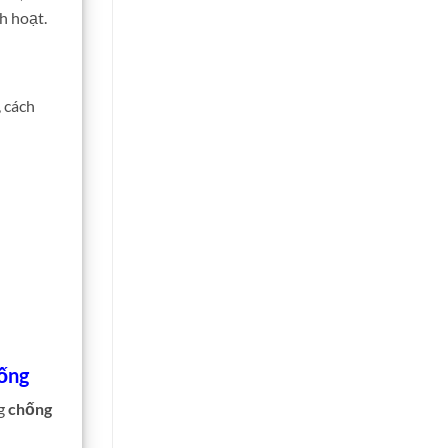
h hoạt.
 cách
ống
ng
chống