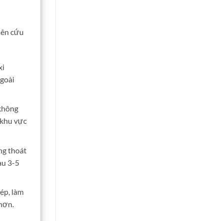
iên cứu
xi
ngoài
 không
 khu vực
ng thoát
au 3-5
ép, làm
 hơn.