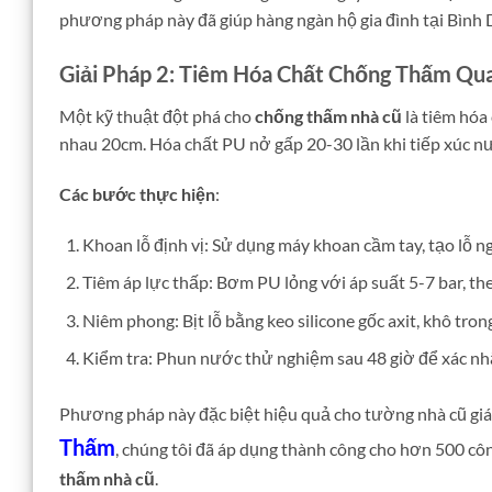
phương pháp này đã giúp hàng ngàn hộ gia đình tại Bình
Giải Pháp 2: Tiêm Hóa Chất Chống Thấm Qua
Một kỹ thuật đột phá cho
chống thấm nhà cũ
là tiêm hóa
nhau 20cm. Hóa chất PU nở gấp 20-30 lần khi tiếp xúc n
Các bước thực hiện
:
Khoan lỗ định vị: Sử dụng máy khoan cầm tay, tạo lỗ 
Tiêm áp lực thấp: Bơm PU lỏng với áp suất 5-7 bar, the
Niêm phong: Bịt lỗ bằng keo silicone gốc axit, khô trong
Kiểm tra: Phun nước thử nghiệm sau 48 giờ để xác n
Phương pháp này đặc biệt hiệu quả cho tường nhà cũ giáp 
Thấm
, chúng tôi đã áp dụng thành công cho hơn 500 côn
thấm nhà cũ
.