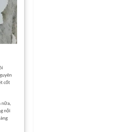
ôi
nguyên
t cốt
n nữa,
ng nội
hàng