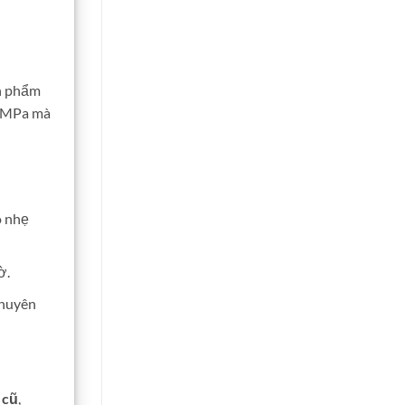
ản phẩm
5 MPa mà
o nhẹ
ờ.
chuyên
 cũ
,