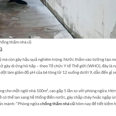
hống thấm nhà cũ
ũ
 mà còn gây hậu quả nghiêm trọng. Nước thấm vào tường tạo m
tử gây dị ứng hô hấp – theo Tổ chức Y tế Thế giới (WHO), đây là 
dột làm giảm độ pH của bê tông từ 12 xuống dưới 9, dẫn đến gỉ sé
ồng cho một ngôi nhà 100m², cao gấp 5 lần so với phòng ngừa. Hơ
 đề có thể lan sang hệ thống điện nước, gây chập cháy hoặc ngập ú
ấn mạnh: “Phòng ngừa
chống thấm nhà cũ
hôm nay để tiết kiệm 