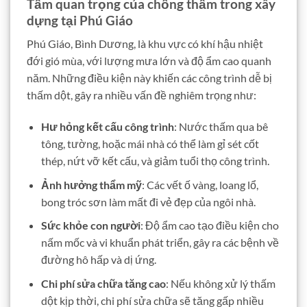
Tầm quan trọng của chống thấm trong xây
dựng tại Phú Giáo
Phú Giáo, Bình Dương, là khu vực có khí hậu nhiệt
đới gió mùa, với lượng mưa lớn và độ ẩm cao quanh
năm. Những điều kiện này khiến các công trình dễ bị
thấm dột, gây ra nhiều vấn đề nghiêm trọng như:
Hư hỏng kết cấu công trình
: Nước thấm qua bê
tông, tường, hoặc mái nhà có thể làm gỉ sét cốt
thép, nứt vỡ kết cấu, và giảm tuổi thọ công trình.
Ảnh hưởng thẩm mỹ
: Các vết ố vàng, loang lổ,
bong tróc sơn làm mất đi vẻ đẹp của ngôi nhà.
Sức khỏe con người
: Độ ẩm cao tạo điều kiện cho
nấm mốc và vi khuẩn phát triển, gây ra các bệnh về
đường hô hấp và dị ứng.
Chi phí sửa chữa tăng cao
: Nếu không xử lý thấm
dột kịp thời, chi phí sửa chữa sẽ tăng gấp nhiều