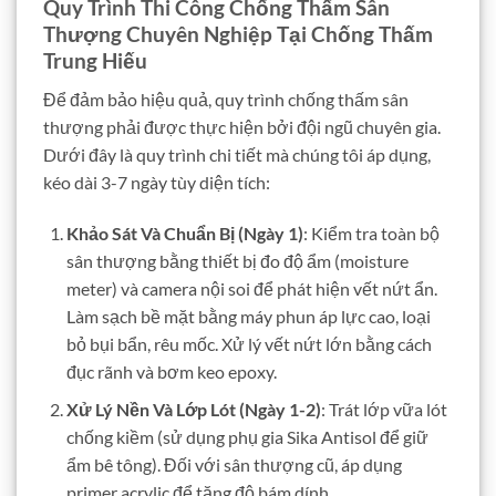
Quy Trình Thi Công Chống Thấm Sân
Thượng Chuyên Nghiệp Tại Chống Thấm
Trung Hiếu
Để đảm bảo hiệu quả, quy trình chống thấm sân
thượng phải được thực hiện bởi đội ngũ chuyên gia.
Dưới đây là quy trình chi tiết mà chúng tôi áp dụng,
kéo dài 3-7 ngày tùy diện tích:
Khảo Sát Và Chuẩn Bị (Ngày 1)
: Kiểm tra toàn bộ
sân thượng bằng thiết bị đo độ ẩm (moisture
meter) và camera nội soi để phát hiện vết nứt ẩn.
Làm sạch bề mặt bằng máy phun áp lực cao, loại
bỏ bụi bẩn, rêu mốc. Xử lý vết nứt lớn bằng cách
đục rãnh và bơm keo epoxy.
Xử Lý Nền Và Lớp Lót (Ngày 1-2)
: Trát lớp vữa lót
chống kiềm (sử dụng phụ gia Sika Antisol để giữ
ẩm bê tông). Đối với sân thượng cũ, áp dụng
primer acrylic để tăng độ bám dính.