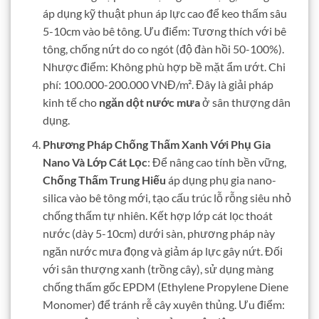
áp dụng kỹ thuật phun áp lực cao để keo thấm sâu
5-10cm vào bê tông. Ưu điểm: Tương thích với bê
tông, chống nứt do co ngót (độ đàn hồi 50-100%).
Nhược điểm: Không phù hợp bề mặt ẩm ướt. Chi
phí: 100.000-200.000 VNĐ/m². Đây là giải pháp
kinh tế cho
ngăn dột nước mưa
ở sân thượng dân
dụng.
Phương Pháp Chống Thấm Xanh Với Phụ Gia
Nano Và Lớp Cát Lọc
: Để nâng cao tính bền vững,
Chống Thấm Trung Hiếu
áp dụng phụ gia nano-
silica vào bê tông mới, tạo cấu trúc lỗ rỗng siêu nhỏ
chống thấm tự nhiên. Kết hợp lớp cát lọc thoát
nước (dày 5-10cm) dưới sàn, phương pháp này
ngăn nước mưa đọng và giảm áp lực gây nứt. Đối
với sân thượng xanh (trồng cây), sử dụng màng
chống thấm gốc EPDM (Ethylene Propylene Diene
Monomer) để tránh rễ cây xuyên thủng. Ưu điểm: