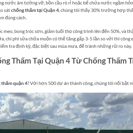
ng nước âm tường vỡ, bồn cầu rò rỉ hoặc bể chứa nước ngầm hỏng
ảo sát
chống thấm tại Quận 4
, chúng tôi thấy 30% trường hợp th
ấm đúng cách.
meo, bong tróc sơn, giảm tuổi thọ công trình lên đến 50%, và th
 chi phí sửa chữa muộn có thể tăng gấp 3-5 lần so với thi công
iểm tra định kỳ, đặc biệt sau mùa mưa, để tránh những rủi ro này.
ống Thấm Tại Quận 4 Từ Chống Thấm T
 thấm quận 4
? Với hơn 500 dự án thành công, chúng tôi nổi bật 