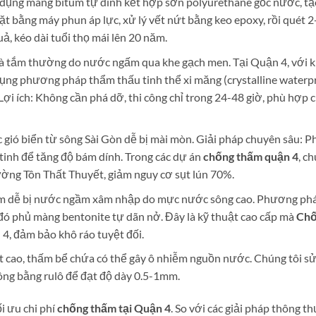
ử dụng màng bitum tự dính kết hợp sơn polyurethane gốc nước, tạ
t bằng máy phun áp lực, xử lý vết nứt bằng keo epoxy, rồi quét 2
 kéo dài tuổi thọ mái lên 20 năm.
à tắm thường do nước ngấm qua khe gạch men. Tại Quận 4, với k
dụng phương pháp thẩm thấu tinh thể xi măng (crystalline waterpr
Lợi ích: Không cần phá dỡ, thi công chỉ trong 24-48 giờ, phù hợp 
c gió biển từ sông Sài Gòn dễ bị mài mòn. Giải pháp chuyên sâu: 
 tinh để tăng độ bám dính. Trong các dự án
chống thấm quận 4
, c
ường Tôn Thất Thuyết, giảm nguy cơ sụt lún 70%.
ầm dễ bị nước ngầm xâm nhập do mực nước sông cao. Phương ph
 đó phủ màng bentonite tự dãn nở. Đây là kỹ thuật cao cấp mà
Chố
4, đảm bảo khô ráo tuyệt đối.
ạt cao, thấm bể chứa có thể gây ô nhiễm nguồn nước. Chúng tôi s
ông bằng rulô để đạt độ dày 0.5-1mm.
i ưu chi phí
chống thấm tại Quận 4
. So với các giải pháp thông t