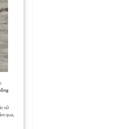
h
hống
ặc sử
ấm qua,