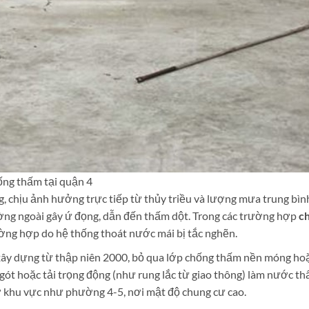
ống thấm tại quận 4
g, chịu ảnh hưởng trực tiếp từ thủy triều và lượng mưa trung bìn
 ngoài gây ứ đọng, dẫn đến thấm dột. Trong các trường hợp
c
ờng hợp do hệ thống thoát nước mái bị tắc nghẽn.
, xây dựng từ thập niên 2000, bỏ qua lớp chống thấm nền móng ho
gót hoặc tải trọng động (như rung lắc từ giao thông) làm nước th
ở khu vực như phường 4-5, nơi mật độ chung cư cao.