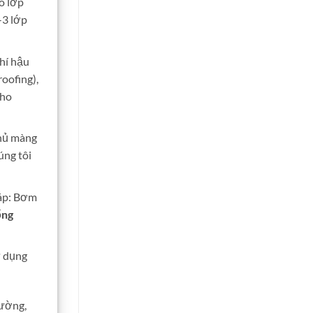
o lớp
-3 lớp
hí hậu
oofing),
cho
Phủ màng
húng tôi
áp: Bơm
ng
ử dụng
hường,