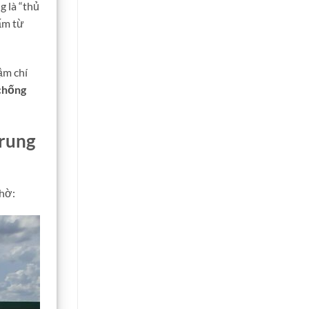
 là “thủ
ấm từ
ậm chí
chống
rung
nhờ: