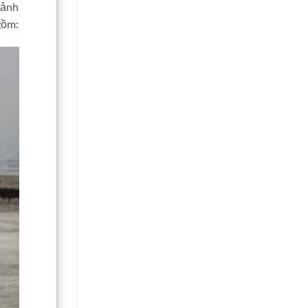
 ảnh
gồm: