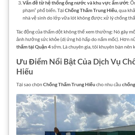
Vấn đề từ hệ thống ống nước và khu vực ẩm ướt
: Ố
phạm” phổ biến. Tại
Chống Thấm Trung Hiếu
, qua kh
nhà vệ sinh do lớp vữa lót không được xử lý chống th
Tác động của thấm dột không thể xem thường: Nó gây mốc 
ảnh hưởng sức khỏe (dị ứng hô hấp do nấm mốc). Hơn nữa,
thấm tại Quận 4
sớm. Là chuyên gia, tôi khuyên bạn nên k
Ưu Điểm Nổi Bật Của Dịch Vụ Ch
Hiếu
Tại sao chọn
Chống Thấm Trung Hiếu
cho nhu cầu
chống