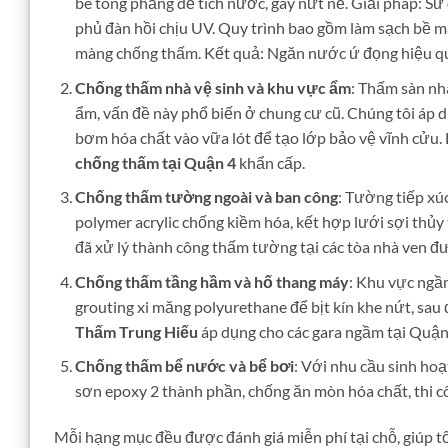
bê tông phẳng dễ tích nước, gây nứt nẻ. Giải pháp: S
phủ đàn hồi chịu UV. Quy trình bao gồm làm sạch bề mặ
màng chống thấm. Kết quả: Ngăn nước ứ đọng hiệu quả,
Chống thấm nhà vệ sinh và khu vực ẩm
: Thấm sàn nh
ẩm, vấn đề này phổ biến ở chung cư cũ. Chúng tôi áp 
bơm hóa chất vào vữa lót để tạo lớp bảo vệ vĩnh cửu. 
chống thấm tại Quận 4
khẩn cấp.
Chống thấm tường ngoài và ban công
: Tường tiếp xú
polymer acrylic chống kiềm hóa, kết hợp lưới sợi thủy
đã xử lý thành công thấm tường tại các tòa nhà ven đ
Chống thấm tầng hầm và hố thang máy
: Khu vực ng
grouting xi măng polyurethane để bịt kín khe nứt, sau
Thấm Trung Hiếu
áp dụng cho các gara ngầm tại Quận 
Chống thấm bể nước và bể bơi
: Với nhu cầu sinh ho
sơn epoxy 2 thành phần, chống ăn mòn hóa chất, thi c
Mỗi hạng mục đều được đánh giá miễn phí tại chỗ, giúp tố