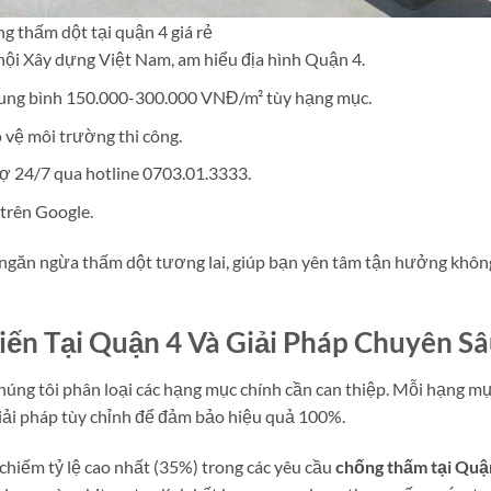
ng thấm dột tại quận 4 giá rẻ
hội Xây dựng Việt Nam, am hiểu địa hình Quận 4.
 trung bình 150.000-300.000 VNĐ/m² tùy hạng mục.
o vệ môi trường thi công.
ợ 24/7 qua hotline 0703.01.3333.
 trên Google.
 ngăn ngừa thấm dột tương lai, giúp bạn yên tâm tận hưởng khôn
ến Tại Quận 4 Và Giải Pháp Chuyên S
chúng tôi phân loại các hạng mục chính cần can thiệp. Mỗi hạng mụ
giải pháp tùy chỉnh để đảm bảo hiệu quả 100%.
 chiếm tỷ lệ cao nhất (35%) trong các yêu cầu
chống thấm tại Quậ