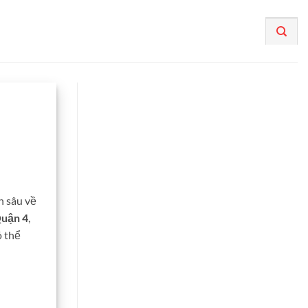
n sâu về
Quận 4
,
ó thể