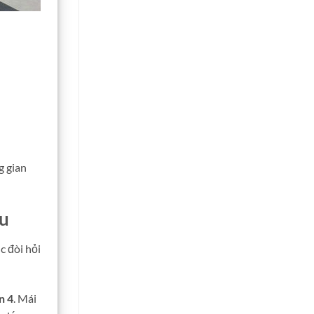
g gian
âu
c đòi hỏi
n 4
. Mái